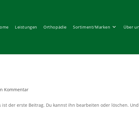
ome
Leistungen
Orthopädie
Sortiment/Marken
Über u
ags-
in Kommentar
entare:
ist der erste Beitrag. Du kannst ihn bearbeiten oder löschen. Und