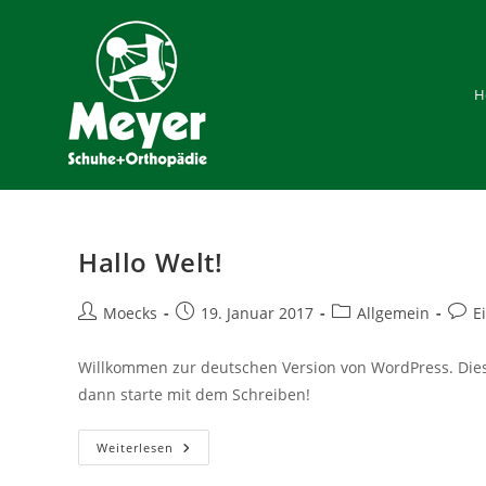
Zum
Inhalt
springen
H
Hallo Welt!
Beitrags-
Beitrag
Beitrags-
Beitr
Moecks
19. Januar 2017
Allgemein
E
Autor:
veröffentlicht:
Kategorie:
Komm
Willkommen zur deutschen Version von WordPress. Dies 
dann starte mit dem Schreiben!
Hallo
Weiterlesen
Welt!